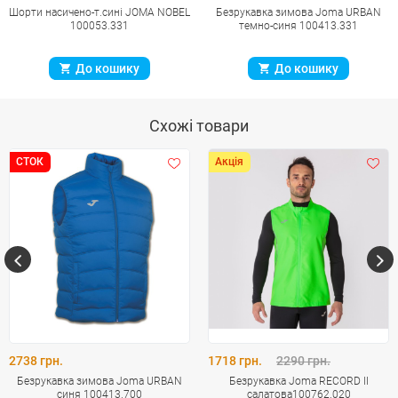
Шорти насичено-т.сині JOMA NOBEL
Безрукавка зимова Joma URBAN
100053.331
темно-синя 100413.331
До кошику
До кошику
Схожі товари
СТОК
Акція
2738 грн.
1718 грн.
2290 грн.
Безрукавка зимова Joma URBAN
Безрукавка Joma RECORD II
синя 100413.700
салатова100762.020