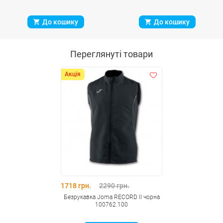
До кошику
До кошику
Переглянуті товари
Акція
1718 грн.
2290 грн.
Безрукавка Joma RECORD II чорна
100762.100