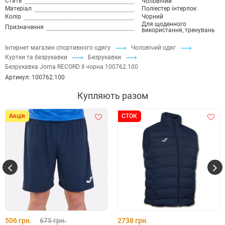
Стать
Чоловічий
Матеріал
Поліестер інтерлок
Колір
Чорний
Для щоденного
Призначення
використання, тренувань
Інтернет магазин спортивного одягу
Чоловічий одяг
Куртки та безрукавки
Безрукавки
Безрукавка Joma RECORD II чорна 100762.100
Артикул:
100762.100
Купляють разом
Акція
СТОК
506 грн.
675 грн.
2738 грн.