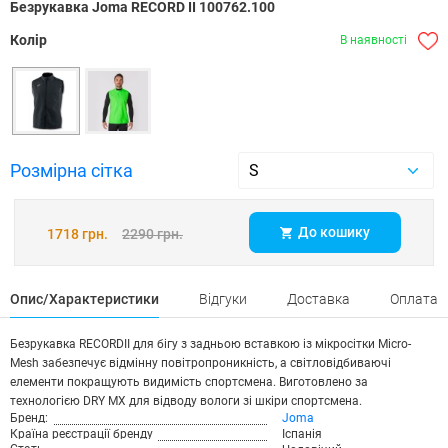
Безрукавка Joma RECORD II 100762.100
Колір
В наявності
Розмірна сітка
До кошику
1718 грн.
2290 грн.
Опис/Характеристики
Відгуки
Доставка
Оплата
Безрукавка RECORDII для бігу з задньою вставкою із мікросітки Micro-
Mesh забезпечує відмінну повітропроникність, а світловідбиваючі
елементи покращують видимість спортсмена. Виготовлено за
технологією DRY MX для відводу вологи зі шкіри спортсмена.
Бренд:
Joma
Країна реєстрації бренду
Іспанія