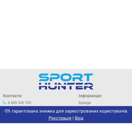
Контакти
Інформація
0 800 330 702
Бренди
044 33 44 305
Про нас
-5% гарантована знижка для зареєстрованих користувачів.
office@sporthunter.com.ua
Політика конфіденційності
Реєстрація
|
Вхід
Договір публічної оферти
Повернення та обмін
Сертифікати