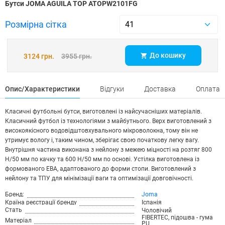
Бутси JOMA AGUILA TOP ATOPW2101FG
Розмірна сітка
До кошику
3124 грн.
3955 грн.
Опис/Характеристики
Відгуки
Доставка
Оплата
Класичні футбольні бутси, виготовлені із найсучасніших матеріалів.
Класичний футбол із технологіями з майбутнього. Верх виготовлений з
високоякісного водовідштовхувального мікроволокна, тому він не
утримує вологу і, таким чином, зберігає свою початкову легку вагу.
Внутрішня частина виконана з нейлону з межею міцності на розтяг 800
Н/50 мм по качку та 600 Н/50 мм по основі. Устілка виготовлена із
формованого ЕВА, адаптованого до форми стопи. Виготовлений з
нейлону та ТПУ для мінімізації ваги та оптимізації довговічності.
Бренд:
Joma
Країна реєстрації бренду
Іспанія
Стать
Чоловічий
FIBERTEC, підошва - гума
Матеріал
PU