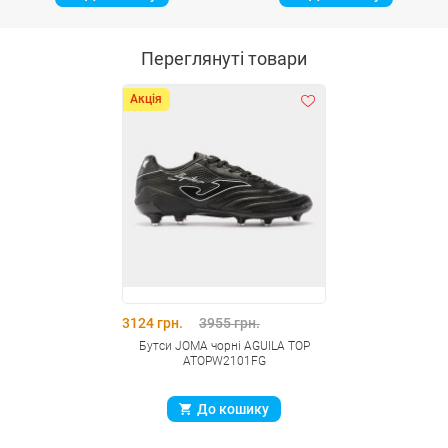
Переглянуті товари
Акція
3124 грн.
3955 грн.
Бутси JOMA чорні AGUILA TOP
ATOPW2101FG
До кошику