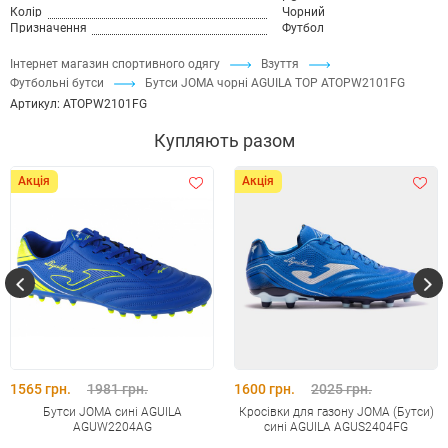
Колір
Чорний
Призначення
Футбол
Інтернет магазин спортивного одягу
Взуття
Футбольні бутси
Бутси JOMA чорні AGUILA TOP ATOPW2101FG
Артикул:
ATOPW2101FG
Купляють разом
Акція
Акція
1565 грн.
1981 грн.
1600 грн.
2025 грн.
Бутси JOMA сині AGUILA
Кросівки для газону JOMA (Бутси)
AGUW2204AG
сині AGUILA AGUS2404FG