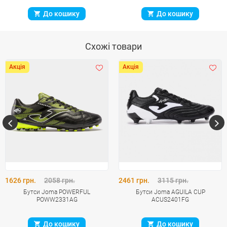
До кошику
До кошику
Схожі товари
Акція
Акція
1626 грн.
2058 грн.
2461 грн.
3115 грн.
Бутси Joma POWERFUL
Бутси Joma AGUILA CUP
POWW2331AG
ACUS2401FG
До кошику
До кошику