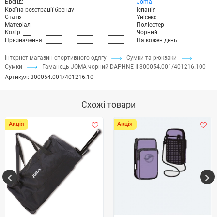
Бренд:
Joma
Країна реєстрації бренду
Іспанія
Стать
Унісекс
Матеріал
Поліестер
Колір
Чорний
Призначення
На кожен день
Інтернет магазин спортивного одягу
Сумки та рюкзаки
Сумки
Гаманець JOMA чорний DAPHNE II 300054.001/401216.100
Артикул:
300054.001/401216.10
Схожі товари
Акція
Акція