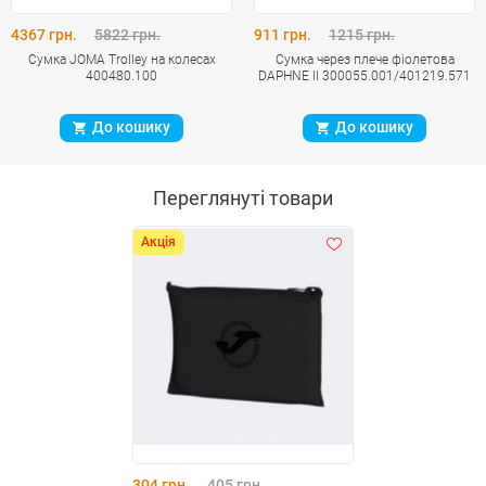
4367 грн.
5822 грн.
911 грн.
1215 грн.
Сумка JOMA Trolley на колесах
Сумка через плече фіолетова
400480.100
DAPHNE II 300055.001/401219.571
До кошику
До кошику
Переглянуті товари
Акція
304 грн.
405 грн.