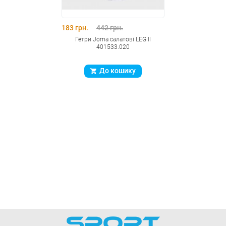
183 грн.
442 грн.
Гетри Joma салатові LEG II
401533.020
До кошику