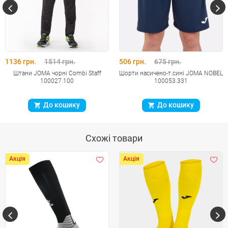
1136 грн.
1514 грн.
506 грн.
675 грн.
Штани JOMA чорнi Combi Staff
Шорти насичено-т.сині JOMA NOBEL
100027.100
100053.331
До кошику
До кошику
Схожі товари
Акція
Акція