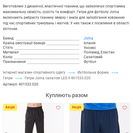
Виготовлені з дихаючої, еластичної тканини, що забезпечує спортсмену
максимальну свіжість, сухість та комфорт. Гетри для футболу Joma
включають ребристу тканину зверху і знизу для запобігання ковзанню
під час спортивних тренувань і матчів. У них також є посилення в області
кісточки.
Бренд:
Joma
Країна реєстрації бренду
Іспанія
Стать
Унісекс
Матеріал
Поліамід, Еластан
Колір
Салатовий
Призначення
Футбол
Інтернет магазин спортивного одягу
Футбольна форма
Гетри
Гетри Joma салатові LEG II 401533.020
Артикул:
401533.020
Купляють разом
Акція
Акція