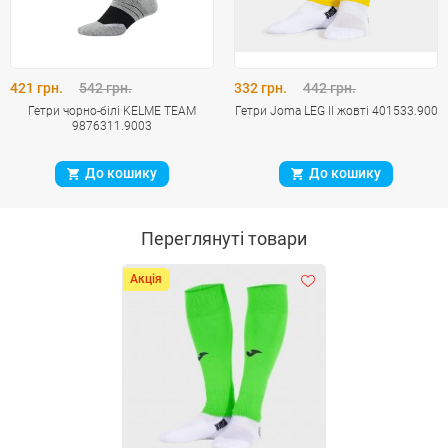
421 грн.
542 грн.
332 грн.
442 грн.
Гетри чорно-білі KELME TEAM
Гетри Joma LEG II жовті 401533.900
9876311.9003
До кошику
До кошику
Переглянуті товари
Акція