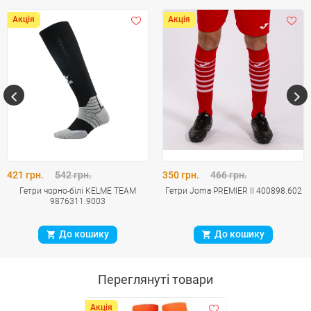
Акція
Акція
421 грн.
542 грн.
350 грн.
466 грн.
Гетри чорно-білі KELME TEAM
Гетри Joma PREMIER II 400898.602
9876311.9003
До кошику
До кошику
Переглянуті товари
Акція