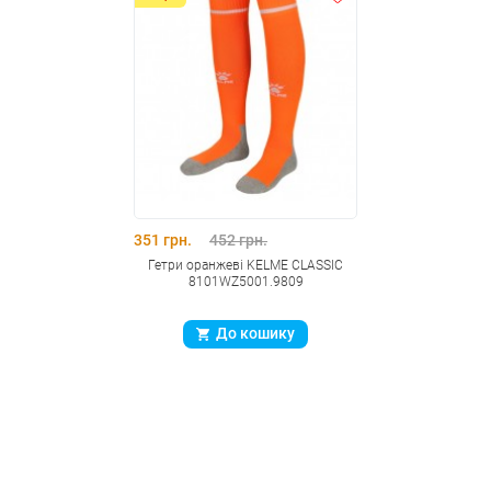
351 грн.
452 грн.
Гетри оранжеві KELME CLASSIC
8101WZ5001.9809
До кошику