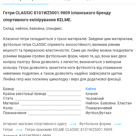
Гетри CLASSIC 8101WZ5001.9809 іспанського бренду
спортивного екіпірування KELME.
Склад: нейлон, бавовна, спандекс.
Класичні гетри складаються з трьох матеріалів. Завдяки цим матеріалам,
футбольні гетри CLASSIC сприяють зносостійкості, великим рівнем
міцності та прекрасною еластичністю. Саме цю лінійку можна поєднувати
різними видами ігрових футбольних форм, через те, що, вона має двох
колірну палітру. Вона дозволить з легкістю, визначиться з вибором
кольору. Гетри дозволять захистити ноги футболіста від отримання
невеликих подряпин, а також дозволять надійно зафіксувати щитки.
Лінійка гетр має посилену щиколодку і верх для додаткової фіксації.
Бренд:
Kelme
Країна реєстрації бренду
Іспанія
Стать
Чоловічий
Матеріал
Нейлон. Бавовна. Еластан
Колір
Помаранчевий
Призначення
Футбол,Футзал
Інтернет магазин спортивного одягу
Футбольна форма
Гетри
Гетри оранжеві KELME CLASSIC 8101WZ5001.9809
Артикул:
8101WZ5001.9809