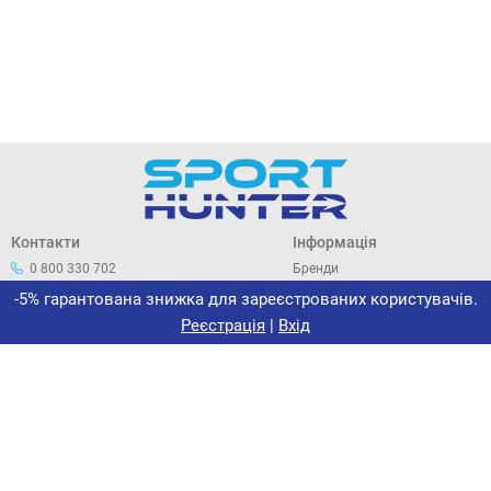
Контакти
Інформація
0 800 330 702
Бренди
044 33 44 305
Про нас
-5% гарантована знижка для зареєстрованих користувачів.
office@sporthunter.com.ua
Політика конфіденційності
Реєстрація
|
Вхід
Договір публічної оферти
Повернення та обмін
Сертифікати
Новини
Інтернет-магазин «Спорт-
Хантер»
ФОП МАЛЬОВАНИЙ В. І.