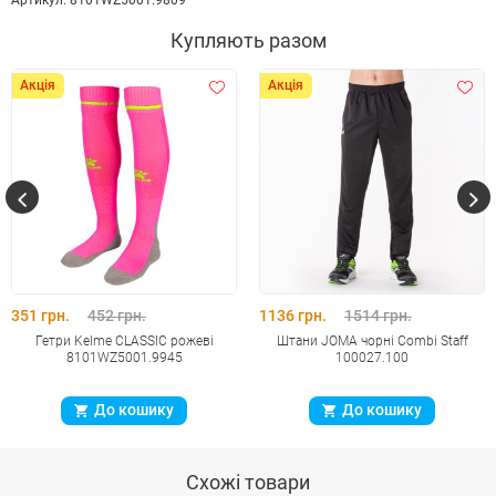
Купляють разом
Акція
Акція
351 грн.
452 грн.
1136 грн.
1514 грн.
Гетри Kelme CLASSIC рожеві
Штани JOMA чорнi Combi Staff
8101WZ5001.9945
100027.100
До кошику
До кошику
Схожі товари