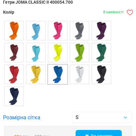
Гетри JOMA CLASSIC II 400054.700
Колір
В наявності
Розмірна сітка