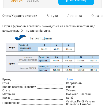
До кошику
396 грн.
528 грн.
Опис/Характеристики
Відгуки
Доставка
Оплата
Гетри з фірмовим логотипом знаходиться на еластичній частині над
щиколоткою. Оптимальна підгонка.
Бренд:
Joma
Стиль
Спортивний
Країна реєстрації бренду
Іспанія
Стать
Унісекс
Матеріал
Поліамід. Еластан
Колір
Синій
Футбол, Регбі, Футзал,
Призначення
Волейбол, Гандбол