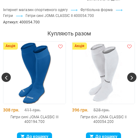
Інтернет магазин спортивного одягу
Футбольна форма
Гетри
Гетри синi JOMA CLASSIC II 400054.700
Артикул:
400054.700
Купляють разом
Акція
Акція
308 грн.
411 грн.
396 грн.
528 грн.
Гетри синi JOMA CLASSIC III
Гетри бiлi JOMA CLASSIC II
400194.700
400054.200
До кошику
До кошику