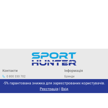
Контакти
Інформація
0 800 330 702
Бренди
044 33 44 305
Про нас
-5% гарантована знижка для зареєстрованих користувачів.
office@sporthunter.com.ua
Політика конфіденційності
Реєстрація
|
Вхід
Договір публічної оферти
Повернення та обмін
Сертифікати
Новини