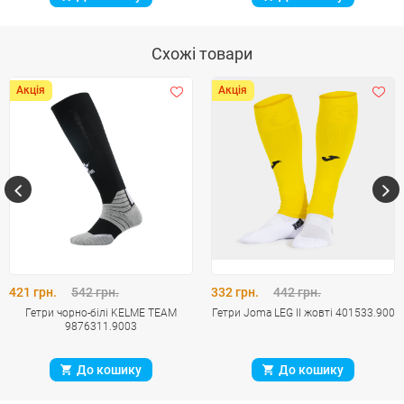
Схожі товари
Акція
Акція
421 грн.
542 грн.
332 грн.
442 грн.
Гетри чорно-білі KELME TEAM
Гетри Joma LEG II жовті 401533.900
9876311.9003
До кошику
До кошику