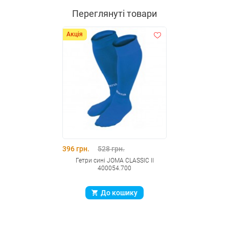
Переглянуті товари
Акція
396 грн.
528 грн.
Гетри синi JOMA CLASSIC II
400054.700
До кошику