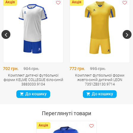
Акція
Акція
702 грн.
904 грн.
772 грн.
995 грн.
Комплект дитячої футбольної
Комплект футбольної форми
форми KELME COLLEGUE біло-синій
жовто-синій дитячий LEON
3883033.9104
7351ZB3130.9714
До кошику
До кошику
Переглянуті товари
Акція