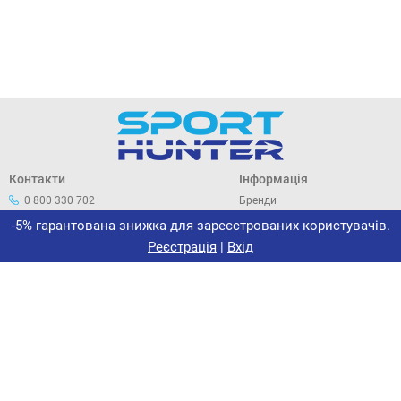
Контакти
Інформація
0 800 330 702
Бренди
044 33 44 305
Про нас
-5% гарантована знижка для зареєстрованих користувачів.
office@sporthunter.com.ua
Політика конфіденційності
Реєстрація
|
Вхід
Договір публічної оферти
Повернення та обмін
Сертифікати
Новини
Інтернет-магазин «Спорт-
Хантер»
ФОП МАЛЬОВАНИЙ В. І.
ІПН 2912108038