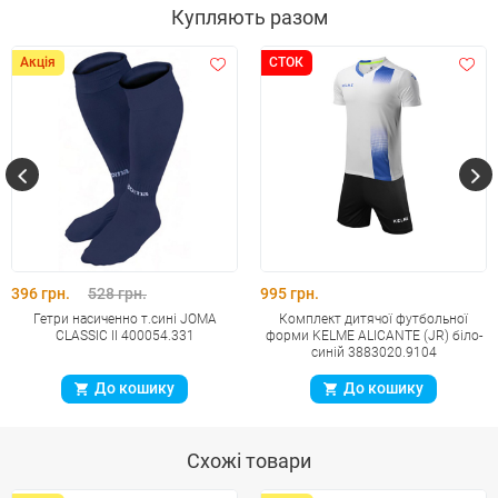
Купляють разом
Акція
СТОК
396 грн.
528 грн.
995 грн.
Гетри насиченно т.синi JOMA
Комплект дитячої футбольної
CLASSIC II 400054.331
форми KELME ALICANTE (JR) біло-
синій 3883020.9104
До кошику
До кошику
Схожі товари