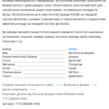
впливів навколишнього середовища. Футбольний комплект практично не
вбирає вологу і дуже швидко сохне. Шорти мають еластичний пояс для
запобігання натирання шкіри спортсмена і оптимальної посадки по
фігурі. Футболка включає в себе логотип бренду KELME на передній
частині футболки і рукавах з манжетами, а також малюнок з градієнтним
ефектом розпаду на передній частині футболки.
Ви завжди зможете скористатися нашою окремою послугою нанесення
на комплект ініціалів, номера гравця, логотипу, бренду, герба, реклами,
спонсора і т.д.
Бренд:
Kelme
Вид
Футбольна форма
Країна реєстрації бренду
Іспанія
Стать
Дитячий
Матеріал
Поліестер
Колір
Синій
Призначення
Футбол
Сезон
Демісезон
Інтернет магазин спортивного одягу
Футбольна форма
Дитячі комплекти
Комплект дитячої футбольної форми Kelme DINAMO синій
7151ZB3006.9400
Артикул:
7151ZB3006.9400