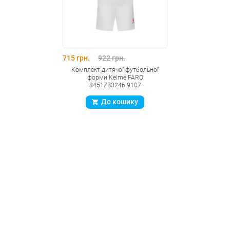
715 грн.
922 грн.
Комплект дитячої футбольної
форми Kelme FARO
8451ZB3246.9107
До кошику