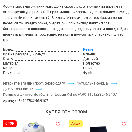
Форма має анатомічний крій, що не сковує рухів, а сучасний дизайн та
якісна фурнітура роблять її практичним вибором як для шкільних команд,
так і для футбольних секцій. Завдяки міцному поліестеру форма легко
переться та швидко сохне, зберігаючи свій вигляд навіть після
багаторазового використання. Ідеально підходить для активних дітей, які
прагнуть виглядати професійно на полі й почуватися впевнено під час
гри.
Бренд:
Kelme
Країна реєстрації бренду
Іспанія
Стать
Дитячий
Матеріал
Поліестер
Колір
Білий
Призначення
Футбол
Інтернет магазин спортивного одягу
Футбольна форма
Дитячі комплекти
Комплект дитячої футбольної форми Kelme FARO 8451ZB3246.9107
Артикул:
8451ZB3246.9107
Купляють разом
СТОК
Акція