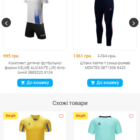
995 грн.
1361 грн.
1754 грн.
Комплект дитячої футбольної
Штани Kelme т.синьо-рожеві
форми KELME ALICANTE (JR) біло-
MONTES 3871306.9420
синій 3883020.9104
До кошику
До кошику
Схожі товари
Акція
Акція