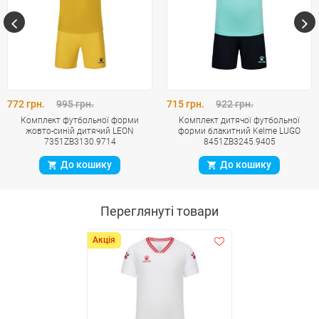
772 грн.
995 грн.
715 грн.
922 грн.
Комплект футбольної форми
Комплект дитячої футбольної
жовто-синій дитячий LEON
форми блакитний Kelme LUGO
7351ZB3130.9714
8451ZB3245.9405
До кошику
До кошику
Переглянуті товари
Акція