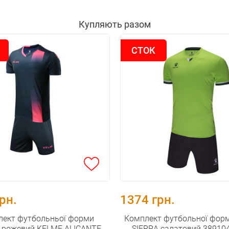
Купляють разом
СТОК
рн.
1374 грн.
лект футбольньої форми
Комплект футбольної фор
о-рожевий KELME ALICANTE
SIERRA салатовий 38910