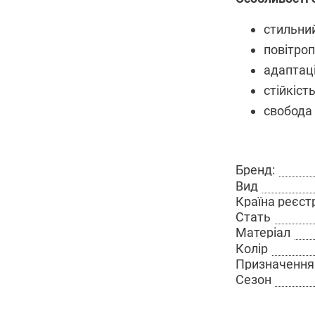
стильний
повітроп
адаптаці
стійкіст
свобода 
Бренд:
Вид
Країна реєст
Стать
Матеріал
Колір
Призначення
Сезон