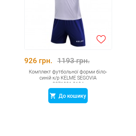
926 грн.
1193 грн.
Комплект футбольної форми біло-
синій к/р KELME SEGOVIA
3871001.9104
До кошику