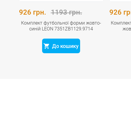
926 грн.
1193 грн.
926 гр
elme
Комплект футбольної форми жовто-
Комплек
синій LEON 7351ZB1129.9714
жов
До кошику