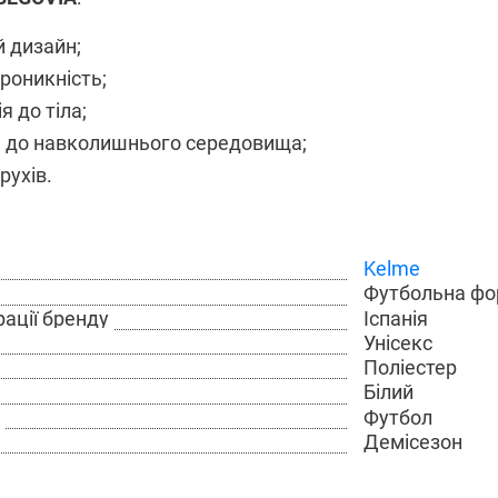
 дизайн;
роникність;
я до тіла;
ь до навколишнього середовища;
рухів.
Kelme
Футбольна ф
Іспанія
рації бренду
Унісекс
Поліестер
Білий
Футбол
Демісезон