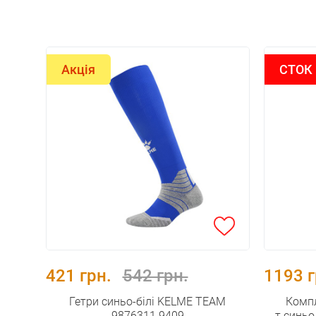
Акція
СТОК
421 грн.
542 грн.
1193 г
Гетри синьо-білі KELME TEAM
Комп
9876311.9409
т.синь