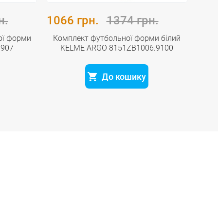
н.
1066 грн.
1374 грн.
106
ої форми
Комплект футбольної форми білий
Ком
9907
KELME ARGO 8151ZB1006.9100
KE
До кошику