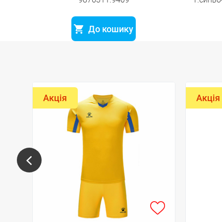
До кошику
Акція
Акція