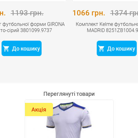
н.
1193 грн.
1066 грн.
1374 гр
т футбольної форми GIRONA
Комплект Kelme футбольн
то-сірий 3801099.9737
MADRID 8251ZB1004.
До кошику
До кошику
Переглянуті товари
Акція