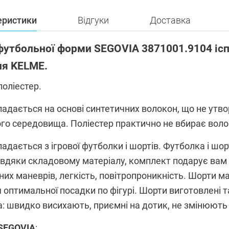
еристики
Відгуки
Доставка
утбольної форми SEGOVIA 3871001.9104 ісп
ня KELME.
поліестер.
ладається на основі синтетичних волокон, що не утвор
о середовища. Поліестер практично не вбирає волог
дається з ігрової футболки і шортів. Футболка і шор
авдяки складовому матеріалу, комплект подарує вам 
зних маневрів, легкість, повітропроникність. Шорти
оптимальної посадки по фігурі. Шорти виготовлені та
а: швидко висихають, приємні на дотик, не змінюють 
 SEGOVIA
: