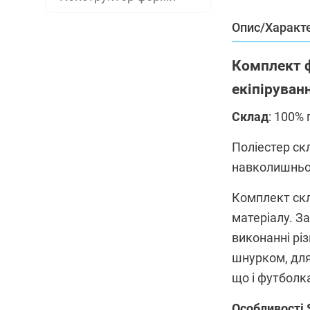
Опис/Характ
Комплект ф
екіпіруван
Склад
: 100% 
Поліестер ск
навколишньог
Комплект скла
матеріалу. З
виконанні рі
шнурком, для 
що і футболк
Особливості