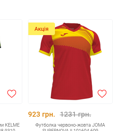
Акція
923 грн.
1231 грн.
ми KELME
Футболка червоно-жовта JOMA
48.9310
SUPERNOVA II 101604.609