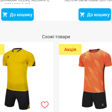
3881020.9420
До кошику
До кошику
Схожі товари
Акція