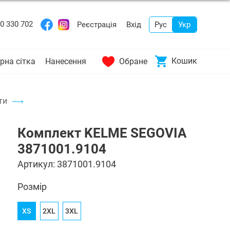
0 330 702
Реєстрація
Вхід
Рус
Укр
Кошик
рна сітка
Нанесення
Обране
ти
Комплект KELME SEGOVIA
3871001.9104
Артикул:
3871001.9104
Розмір
XS
2XL
3XL