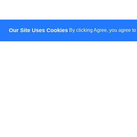
Our Site Uses Cookies
By clicking Agree, you agree to
-5% гарант
Інформація
Бренди
Про нас
Політика конфіде
Договір публічної
Повернення та об
Новини