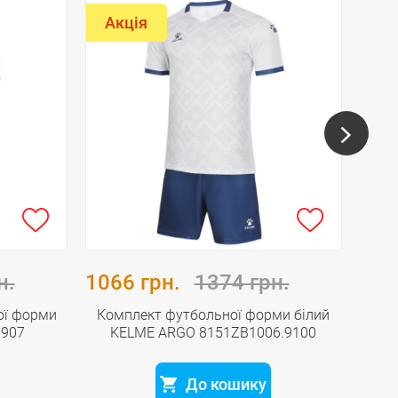
Акція
Ак
н.
1066 грн.
1374 грн.
106
ої форми
Комплект футбольної форми білий
Ком
9907
KELME ARGO 8151ZB1006.9100
KE
До кошику