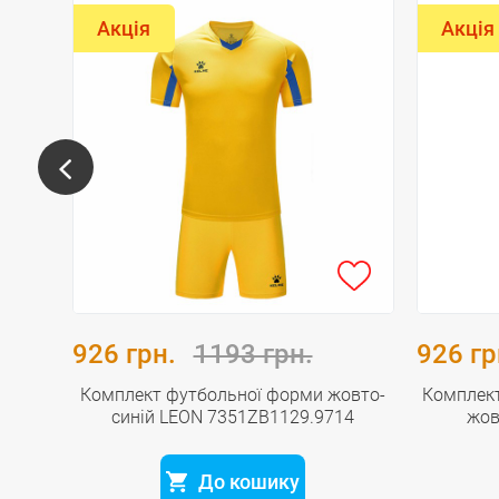
Акція
Акція
926 грн.
1193 грн.
926 гр
elme
Комплект футбольної форми жовто-
Комплек
синій LEON 7351ZB1129.9714
жов
До кошику