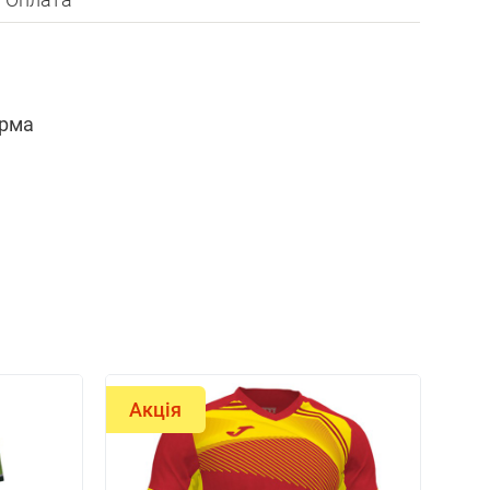
орма
Акція