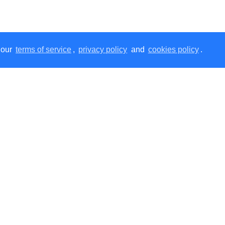
 our
terms of service
,
privacy policy
and
cookies policy
.
ована знижка для зареєстрованих користувачів.
Реєс
Додатково
Особисти
Нанесення
Профіль
Розмірна сітка
Список баж
нційності
Доставка і оплата
Сертифікат
 оферти
Акції
мін
Мапа сайту