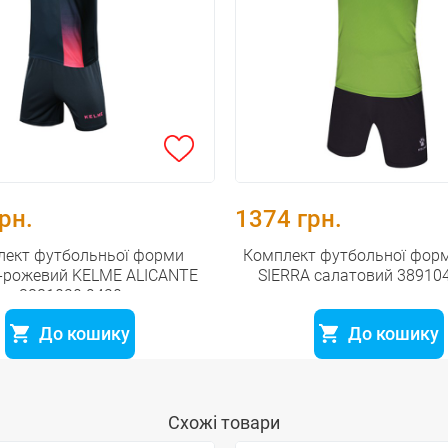
рн.
1374 грн.
лект футбольньої форми
Комплект футбольної фор
о-рожевий KELME ALICANTE
SIERRA салатовий 38910
3881020.9420
До кошику
До кошику
Схожі товари