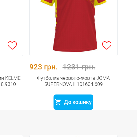
923 грн.
1231 грн.
ми KELME
Футболка червоно-жовта JOMA
48.9310
SUPERNOVA II 101604.609
До кошику