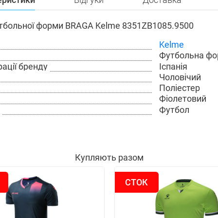
тбольної форми BRAGA Kelme 8351ZB1085.9500
Kelme
Футбольна ф
Іспанія
рації бренду
Чоловічий
Поліестер
Фіолетовий
Футбол
Купляють разом
СТОК