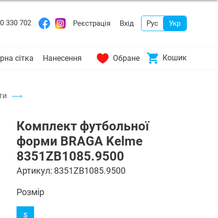
0 330 702
Реєстрація
Вхід
Рус
Укр
Кошик
рна сітка
Нанесення
Обране
ти
Комплект футбольної
форми BRAGA Kelme
8351ZB1085.9500
Артикул:
8351ZB1085.9500
Розмір
S