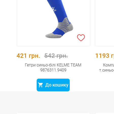
421 грн.
542 грн.
1193 г
Гетри синьо-білі KELME TEAM
Комп
9876311.9409
т.синь
До кошику