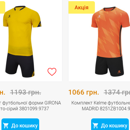
Акція
н.
1193 грн.
1066 грн.
1374 гр
т футбольної форми GIRONA
Комплект Kelme футбольн
то-сірий 3801099.9737
MADRID 8251ZB1004.
До кошику
До кошику