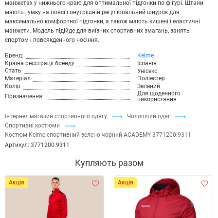
манжетах у нижнього краю для оптимальної підгонки по фігурі. Штани
мають гумку на поясі і внутрішній регулювальний шнурок для
максимально комфортної підгонки, а також мають кишені і еластичні
манжети. Модель підійде для виїзних спортивних змагань, занять
спортом і повсякденного носіння.
Бренд:
Kelme
Країна реєстрації бренду
Іспанія
Стать
Унісекс
Матеріал
Поліестер
Колір
Зелений
Для щоденного
Призначення
використання
Інтернет магазин спортивного одягу
Чоловічий одяг
Спортивні костюми
Костюм Kelme спортивний зелено-чорний ACADEMY 3771200.9311
Артикул:
3771200.9311
Купляють разом
Акція
Акція