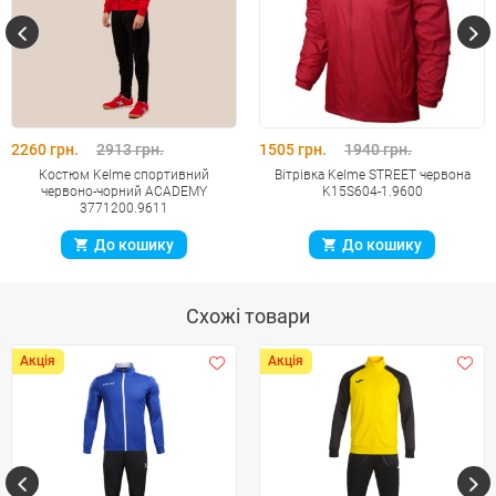
2260 грн.
2913 грн.
1505 грн.
1940 грн.
Костюм Kelme спортивний
Вітрівка Kelme STREET червона
червоно-чорний ACADEMY
K15S604-1.9600
3771200.9611
До кошику
До кошику
Схожі товари
Акція
Акція