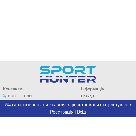
Контакти
Інформація
0 800 330 702
Бренди
044 33 44 305
Про нас
-5% гарантована знижка для зареєстрованих користувачів.
office@sporthunter.com.ua
Політика конфіденційності
Реєстрація
|
Вхід
Договір публічної оферти
Повернення та обмін
Сертифікати
Новини