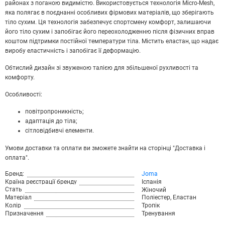
районах з поганою видимістю. Використовується технологія Micro-Mesh,
яка полягає в поєднанні особливих фірмових матеріалів, що зберігають
тіло сухим. Ця технологія забезпечує спортсмену комфорт, залишаючи
його тіло сухим і запобігає його переохолодженню після фізичних вправ
коштом підтримки постійної температури тіла. Містить еластан, що надає
виробу еластичність і запобігає її деформацію.
Обтислий дизайн зі звуженою талією для збільшеної рухливості та
комфорту.
Особливості:
повітропроникність;
адаптація до тіла;
сітловідбивчі елементи.
Умови доставки та оплати ви зможете знайти на сторінці "Доставка і
оплата".
Бренд:
Joma
Країна реєстрації бренду
Іспанія
Стать
Жіночий
Матеріал
Поліестер, Еластан
Колір
Тропік
Призначення
Тренування