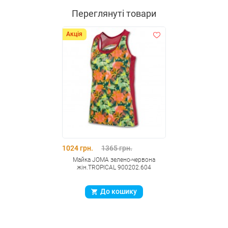
Переглянуті товари
Акція
1024 грн.
1365 грн.
Майка JOMA зелено-червона
жiн.TROPICAL 900202.604
До кошику