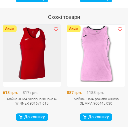
Схожі товари
Акція
Акція
613 грн.
817 грн.
887 грн.
1183 грн.
Майка JOMA червона жіноча R-
Майка JOMA рожева жіноча
WINNER 901671.615
OLIMPIA 900445.030
До кошику
До кошику