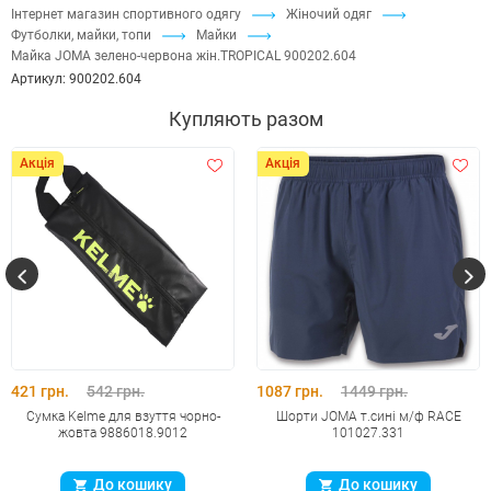
Інтернет магазин спортивного одягу
Жіночий одяг
Футболки, майки, топи
Майки
Майка JOMA зелено-червона жiн.TROPICAL 900202.604
Артикул:
900202.604
Купляють разом
Акція
Акція
421 грн.
542 грн.
1087 грн.
1449 грн.
Сумка Kelme для взуття чорно-
Шорти JOMA т.сині м/ф RACE
жовта 9886018.9012
101027.331
До кошику
До кошику