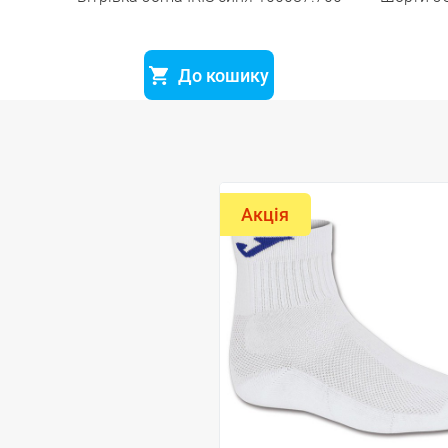
До кошику
Акція