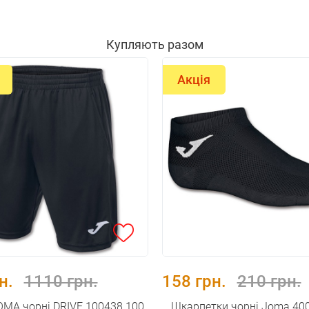
Купляють разом
Акція
н.
1110 грн.
158 грн.
210 грн.
MA чорнi DRIVE 100438.100
Шкарпетки чорні Joma 40