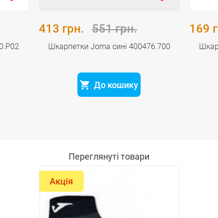
413 грн.
551 грн.
169 г
0.P02
Шкарпетки Joma сині 400476.700
Шкар
До кошику
Переглянуті товари
Акція