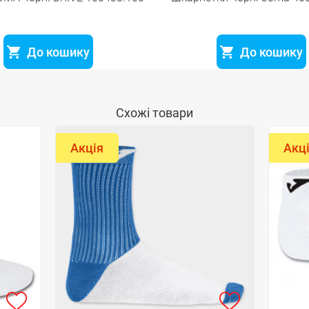
До кошику
До кошику
Схожі товари
Акція
Акц