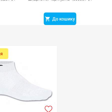
До кошику
ія