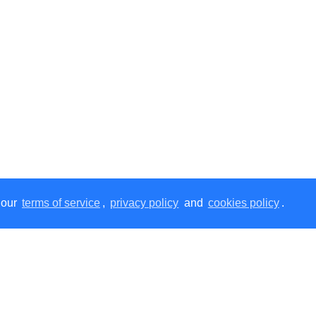
 our
terms of service
,
privacy policy
and
cookies policy
.
ована знижка для зареєстрованих користувачів.
Реєс
Додатково
Особисти
Нанесення
Профіль