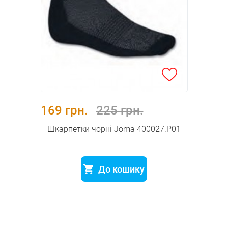
169 грн.
225 грн.
Шкарпетки чорні Joma 400027.P01
До кошику