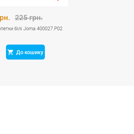
рн.
225 грн.
петки бiлi Joma 400027.P02
До кошику