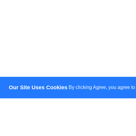
Our Site Uses Cookies
By clicking Agree, you agree to
-5% гарант
Інформація
Бренди