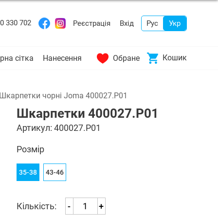
0 330 702
Реєстрація
Вхід
Рус
Укр
Кошик
рна сітка
Нанесення
Обране
Шкарпетки чорні Joma 400027.P01
Шкарпетки 400027.P01
Артикул:
400027.P01
Розмір
35-38
43-46
Кількість:
-
+