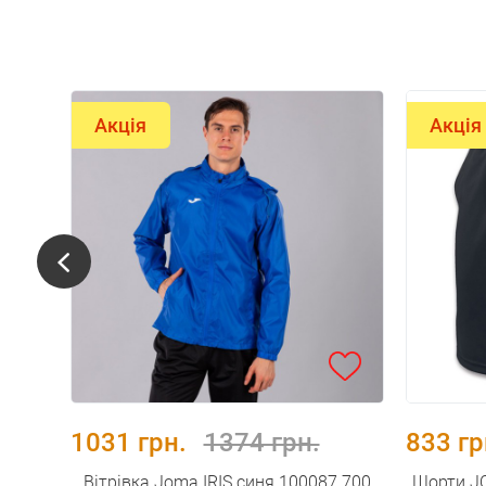
Акція
Акція
1031 грн.
1374 грн.
833 гр
Вітрівка Joma IRIS синя 100087.700
Шорти JO