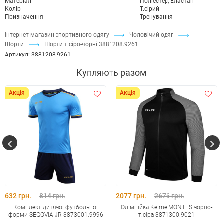
Матеріал
Поліестер, Еластан
Колір
Т.сірий
Призначення
Тренування
Інтернет магазин спортивного одягу
Чоловічий одяг
Шорти
Шорти т.сіро-чорні 3881208.9261
Артикул:
3881208.9261
Купляють разом
Акція
Акція
632 грн.
814 грн.
2077 грн.
2676 грн.
Комплект дитячої футбольної
Олімпійка Kelme MONTES чорно-
форми SEGOVIA JR 3873001.9996
т.сіра 3871300.9021