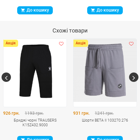
До кошику
До кошику
Схожі товари
Акція
Акція
926 грн.
1193 грн.
931 грн.
1241 грн.
Бриджі чорні TRAUSERS
Шорти BETA II 103270.276
K15Z432.9000
До кошику
До кошику