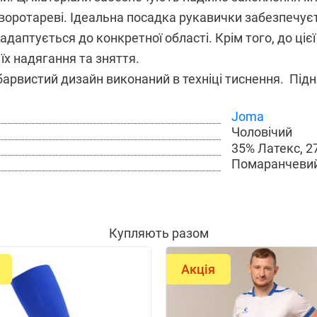
воротареві. Ідеальна посадка рукавички забезпечуєт
адаптується до конкретної області. Крім того, до ціє
їх надягання та зняття.
барвистий дизайн виконаний в техніці тиснення. Під
Joma
Чоловічий
35% Латекс, 2
Помаранчеви
Купляють разом
Акція