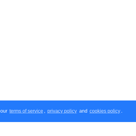
 our
terms of service
,
privacy policy
and
cookies policy
.
ована знижка для зареєстрованих користувачів.
Реєс