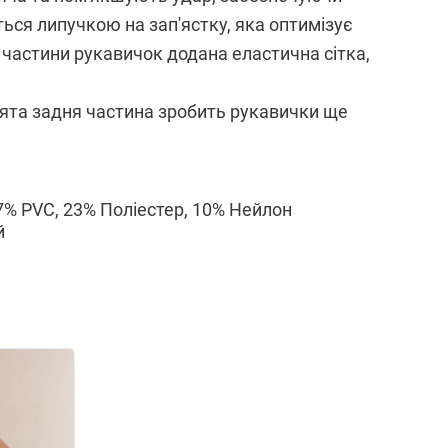
ься липучкою на зап'ястку, яка оптимізує
ї частини рукавичок додана еластична сітка,
нята задня частина зробить рукавички ще
7% PVC, 23% Поліестер, 10% Нейлон
й