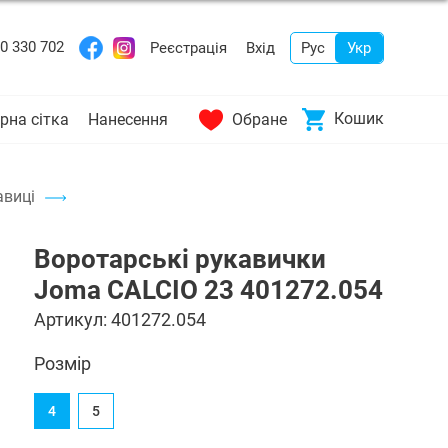
0 330 702
Реєстрація
Вхід
Рус
Укр
Кошик
рна сітка
Нанесення
Обране
авиці
Воротарські рукавички
Joma CALCIO 23 401272.054
Артикул:
401272.054
Розмір
4
5