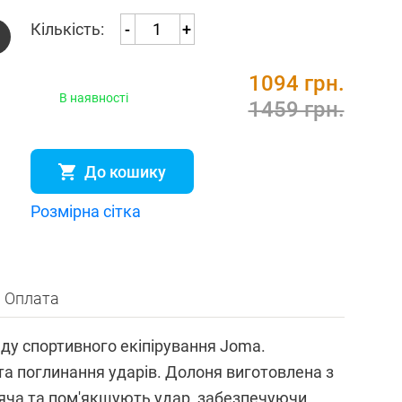
Кількість:
-
+
1094 грн.
В наявності
1459 грн.
До кошику
Розмірна сітка
Оплата
нду спортивного екіпірування Joma.
та поглинання ударів. Долоня виготовлена ​​з
м'яча та пом'якшують удар, забезпечуючи