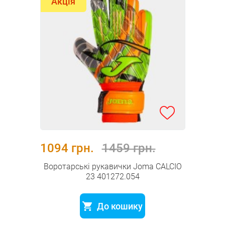
Акція
1094 грн.
1459 грн.
Воротарські рукавички Joma CALCIO
23 401272.054
До кошику