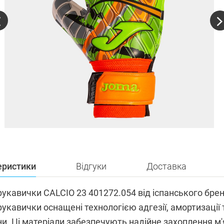
еристики
Відгуки
Доставка
рукавички CALCIO 23 401272.054 від іспанського бре
укавички оснащені технологією адгезії, амортизації 
іни. Ці матеріали забезпечують надійне захоплення 