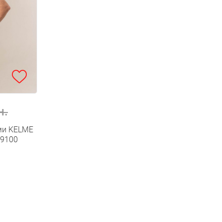
н.
ми KELME
.9100