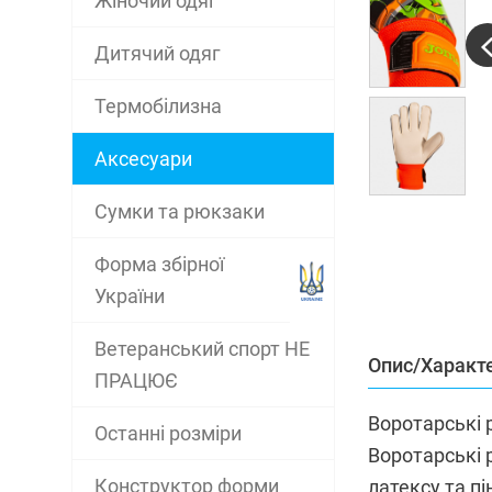
Жіночий одяг
Дитячий одяг
Термобілизна
Аксесуари
Сумки та рюкзаки
Форма збірної
України
Ветеранський спорт НЕ
Опис/Характ
ПРАЦЮЄ
Воротарські 
Останні розміри
Воротарські р
Конструктор форми
латексу та п