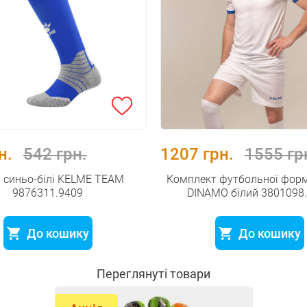
н.
542 грн.
1207 грн.
1555 гр
 синьо-білі KELME TEAM
Комплект футбольної фор
9876311.9409
DINAMO білий 3801098
До кошику
До кошику
Переглянуті товари