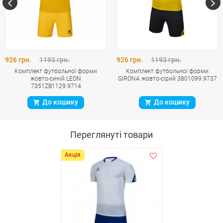
926 грн.
1193 грн.
926 грн.
1193 грн.
Комплект футбольної форми
Комплект футбольної форми
жовто-синій LEON
GIRONA жовто-сірий 3801099.9737
7351ZB1129.9714
До кошику
До кошику
Переглянуті товари
Акція