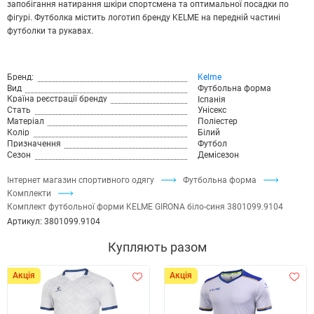
запобігання натирання шкіри спортсмена та оптимальної посадки по
фігурі. Футболка містить логотип бренду KELME на передній частині
футболки та рукавах.
Бренд:
Kelme
Вид
Футбольна форма
Країна реєстрації бренду
Іспанія
Стать
Унісекс
Матеріал
Поліестер
Колір
Білий
Призначення
Футбол
Сезон
Демісезон
Інтернет магазин спортивного одягу
Футбольна форма
Комплекти
Комплект футбольної форми KELME GIRONA біло-синя 3801099.9104
Артикул:
3801099.9104
Купляють разом
Акція
Акція