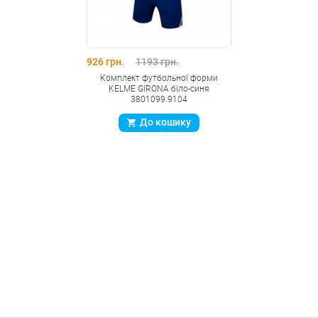
926 грн.
1193 грн.
Комплект футбольної форми
KELME GIRONA біло-синя
3801099.9104
До кошику