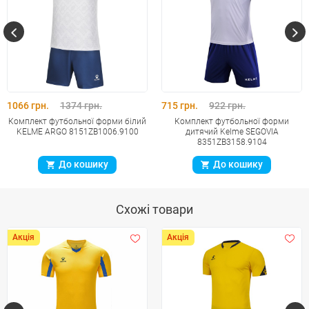
1066 грн.
1374 грн.
715 грн.
922 грн.
Комплект футбольної форми білий
Комплект футбольної форми
KELME ARGO 8151ZB1006.9100
дитячий Kelme SEGOVIA
8351ZB3158.9104
До кошику
До кошику
Схожі товари
Акція
Акція