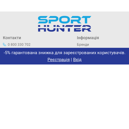
Контакти
Інформація
0 800 330 702
Бренди
044 33 44 305
Про нас
-5% гарантована знижка для зареєстрованих користувачів.
office@sporthunter.com.ua
Політика конфіденційності
Реєстрація
|
Вхід
Договір публічної оферти
Повернення та обмін
Сертифікати
Новини
Інтернет-магазин «Спорт-
Хантер»
ФОП МАЛЬОВАНИЙ В. І.
ІПН 2912108038
Не є платником податку на
прибуток на загальних
підставах