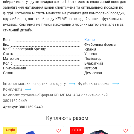
вбирає вологу і дуже швидко сохне. Шорти мають еластичний пояс для
запобігання натирання шкіри спортсмена та оптимальної посадки по
фігурі. Футболка містить манжети на рукавах для комфортної посадки,
круглий воріт, логотип бренду KELME на передній частині футболки та
рукавах. Комплект не тільки виконаний з якісних матеріалів, але і має
стильний дизайн.
Бренд:
Kelme
Вид
Футбольна форма
Країна реєстрації бренду
Іспанія
Стать
Унісекс
Матеріал
Поліестер
Колір
Блакитний
Призначення
Футбол
Сезон
Демісезон
Інтернет магазин спортивного одягу
Футбольна форма
Комплекти
Комплект футбольної форми KELME MALAGA блакитно-білий
3801169.9449
Артикул:
3801169.9449
Купляють разом
Акція
СТОК