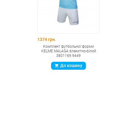
1374 грн.
Комплект футбольної форми
KELME MALAGA блакитно-білий
3801169.9449
До кошику