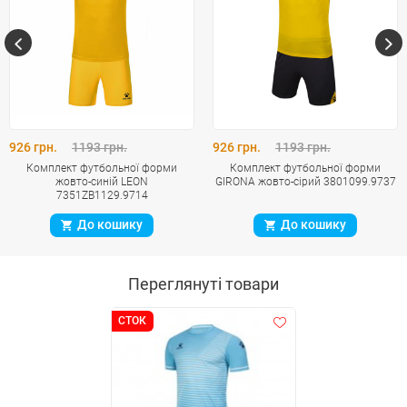
926 грн.
1193 грн.
926 грн.
1193 грн.
Комплект футбольної форми
Комплект футбольної форми
жовто-синій LEON
GIRONA жовто-сірий 3801099.9737
7351ZB1129.9714
До кошику
До кошику
Переглянуті товари
СТОК