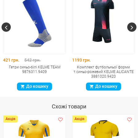
421 грн.
542 грн.
1193 грн.
Гетри синьо-білі KELME TEAM
Комплект футбольньої форми
9876311.9409
т.синьо-рожевий KELME ALICANTE
3881020.9420
До кошику
До кошику
Схожі товари
Акція
Акція