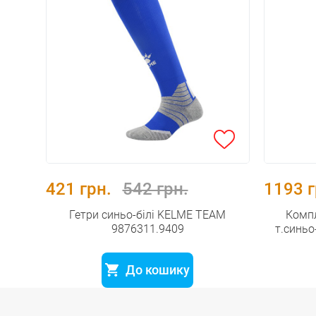
421 грн.
542 грн.
1193 г
Гетри синьо-білі KELME TEAM
Комп
9876311.9409
т.синь
До кошику