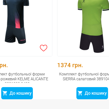
рн.
1374 грн.
лект футбольньої форми
Комплект футбольної фор
о-рожевий KELME ALICANTE
SIERRA салатовий 38910
3881020.9420
До кошику
До кошику