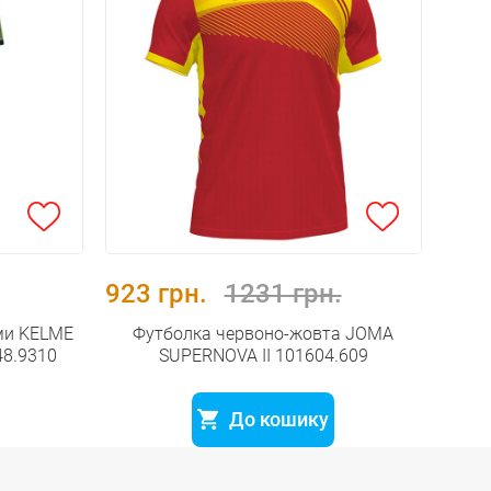
923 грн.
1231 грн.
ми KELME
Футболка червоно-жовта JOMA
48.9310
SUPERNOVA II 101604.609
До кошику