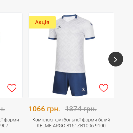
Акція
Ак
н.
1066 грн.
1374 грн.
106
ої форми
Комплект футбольної форми білий
Ком
9907
KELME ARGO 8151ZB1006.9100
KE