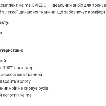
омплект Kelme OVIEDO — ідеальний вибір для тренува
 з легкої, дихаючої тканини, що забезпечує комфорт п
екту:
а
ктеристики:
лий
: 100% поліестер
 зносостійка тканина
ідводить вологу
ний крій не сковує рухів
й логотип Kelme