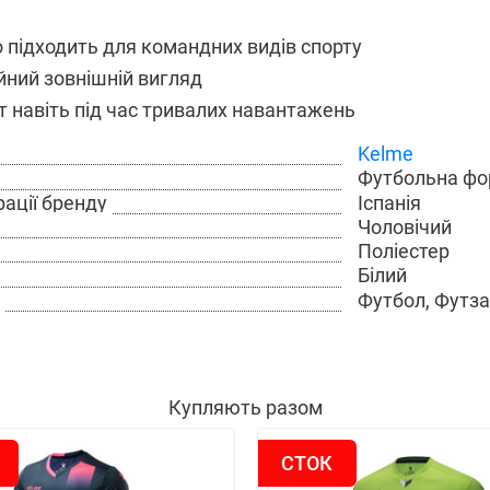
 підходить для командних видів спорту
йний зовнішній вигляд
 навіть під час тривалих навантажень
Kelme
Футбольна ф
Іспанія
рації бренду
Чоловічий
Поліестер
Білий
Футбол, Футз
Купляють разом
СТОК