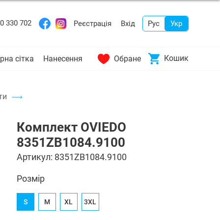
0 330 702
Реєстрація
Вхід
Рус
Укр
Кошик
рна сітка
Нанесення
Обране
ти
Комплект OVIEDO
8351ZB1084.9100
Артикул:
8351ZB1084.9100
Розмір
S
M
XL
3XL