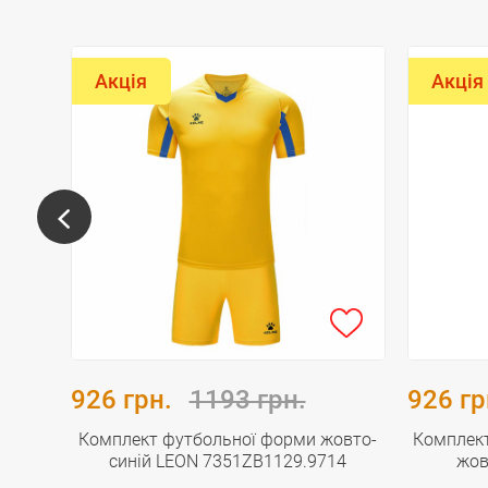
Акція
Акція
926 грн.
1193 грн.
926 гр
elme
Комплект футбольної форми жовто-
Комплек
синій LEON 7351ZB1129.9714
жов