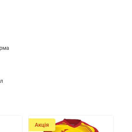
орма
ал
Акція