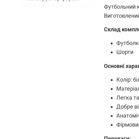
Футбольний к
Виготовлений
Склад компл
Футболк
Шорти
Основні хара
Колір: бі
Матеріал
Легка та
Добре в
Анатоміч
Фірмови
Переваги: