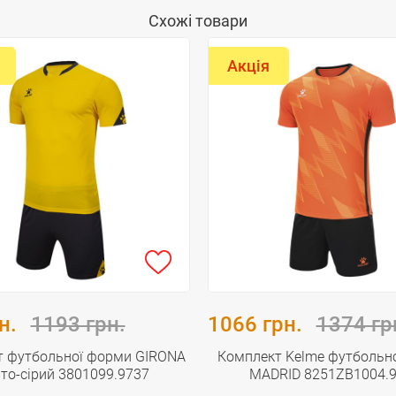
Схожі товари
Акція
н.
1193 грн.
1066 грн.
1374 гр
т футбольної форми GIRONA
Комплект Kelme футбольн
то-сірий 3801099.9737
MADRID 8251ZB1004.