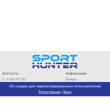
Контакты
Информация
0 800 330 702
Бренды
044 33 44 305
О нас
-5% скидки для зарегистрированных пользователей.
office@sporthunter.com.ua
Политика
Регистрация
|
Вход
конфиденциальности
Договор публичной оферты
Возврат и обмен
Сертификаты