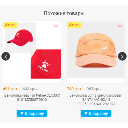
Похожие товары
Акция
Акция
491 грн.
633 грн.
740 грн.
987 грн.
Бейсболка красная Kelme CLASSIC
Бейсболка Joma светло розовая
8101MZ5007.9610
SANTA MÓNICA II
300053.001/401292.827
В корзину
В корзину