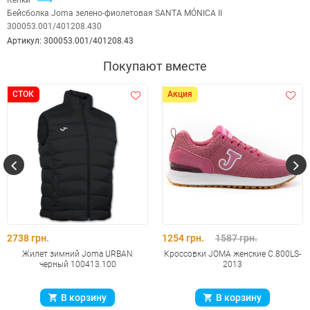
Кепки
Бейсболка Joma зелено-фиолетовая SANTA MÓNICA II
300053.001/401208.430
Артикул:
300053.001/401208.43
Покупают вместе
СТОК
Акция
2738 грн.
1254 грн.
1587 грн.
Жилет зимний Joma URBAN
Кроссовки JOMA женские C.800LS-
черный 100413.100
2013
В корзину
В корзину