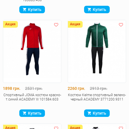
103083.456
Купить
Купить
Акция
Акция
1898 грн.
2531 грн.
2260 грн.
2913 грн.
Спортивный JOMA костюм красно-
Костюм Kelme спортивный зелено-
т.синий ACADEMY III 101584.603
черный ACADEMY 3771200.9311
Купить
Купить
Акция
Акция