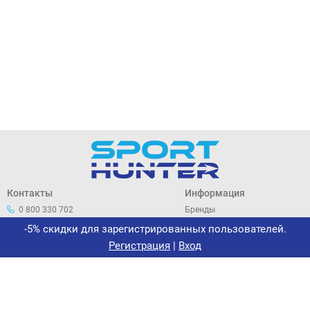
Контакты
Информация
0 800 330 702
Бренды
044 33 44 305
О нас
-5% скидки для зарегистрированных пользователей.
office@sporthunter.com.ua
Политика
Регистрация
|
Вход
конфиденциальности
Договор публичной оферты
Возврат и обмен
Сертификаты
Новости