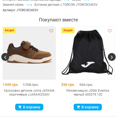
Зимняя обувь
Ботинки детские J.TORCON JTORCW2403V
Артикул:
JTORCW2403V
Покупают вместе
Акция
Акция
1349 грн.
1708 грн.
350 грн.
466 грн.
Кроссовки детские Joma JARAMA
Рюкзак-мешок JOMA Eventos
коричневые JJARAW2534V
черный 400379.100
В корзину
В корзину