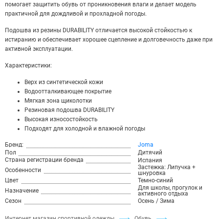
помогает защитить обувь от проникновения влаги и делает модель
практичной для дождливой и прохладной погоды.
Подошва из резины DURABILITY отличается высокой стойкостью к
истиранию и обеспечивает хорошее сцепление и долговечность даже при
активной эксплуатации.
Характеристики:
Верх из синтетической кожи
Водоотталкивающее покрытие
Мягкая зона щиколотки
Резиновая подошва DURABILITY
Высокая износостойкость
Подходят для холодной и влажной погоды
Бренд:
Joma
Пол
Дитячий
Страна регистрации бренда
Испания
Застежка: Липучка +
Особенности
шнуровка
Цвет
Темно-синий
Для школы, прогулок и
Назначение
активного отдыха
Сезон
Осень / Зима
Интернет магазин спортивной одежды
Обувь