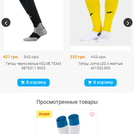
421 грн.
542 грн.
332 грн.
442 грн.
Гетры черно-белые KELME TEAM
Гетры Joma LEG II желтые
9876311.9003
401533.900
В корзину
В корзину
Просмотренные товары
Акция