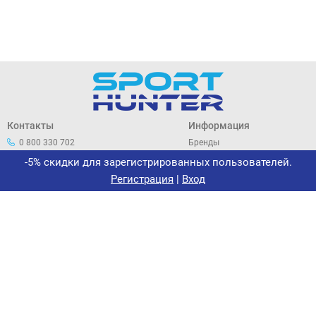
Контакты
Информация
0 800 330 702
Бренды
044 33 44 305
О нас
-5% скидки для зарегистрированных пользователей.
office@sporthunter.com.ua
Политика
Регистрация
|
Вход
конфиденциальности
Договор публичной оферты
Возврат и обмен
Сертификаты
Новости
Интернет-магазин «Спорт-
Хантер»
ФЛП МАЛЁВАНЫЙ В. И.
ИНН 2912108038