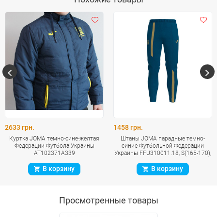
2633 грн.
1458 грн.
Куртка JOMA темно-сине-желтая
Штаны JOMA парадные темно-
Федерации Футбола Украины
синие Футбольной Федерации
AT102371A339
Украины FFU310011.18, S(165-170),
2XL(187-192)
В корзину
В корзину
Просмотренные товары