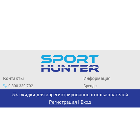
Контакты
Информация
0 800 330 702
Бренды
044 33 44 305
О нас
-5% скидки для зарегистрированных пользователей.
office@sporthunter.com.ua
Политика
Регистрация
|
Вход
конфиденциальности
Договор публичной оферты
Возврат и обмен
Сертификаты
Новости
Интернет-магазин «Спорт-