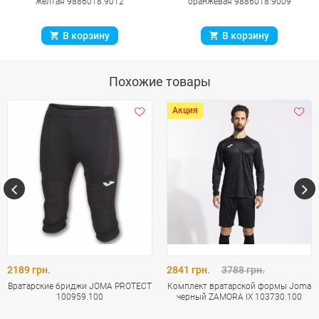
желтая 9886018.9012
оранжевая 9886018.9009
В корзину
В корзину
Похожие товары
Акция
2189 грн.
2841 грн.
3788 грн.
Вратарские бриджи JOMA PROTECT
Комплект вратарской формы Joma
100959.100
черный ZAMORA IX 103730.100