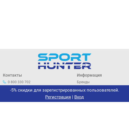
Контакты
Информация
0 800 330 702
Бренды
044 33 44 305
О нас
-5% скидки для зарегистрированных пользователей.
office@sporthunter.com.ua
Политика
Регистрация
|
Вход
конфиденциальности
Договор публичной оферты
Возврат и обмен
Сертификаты
Новости