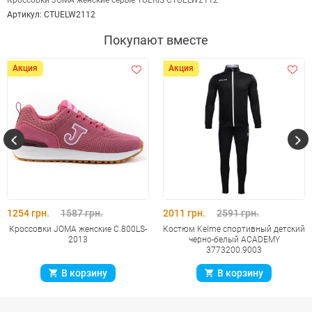
Кроссовки JOMA женские серые TUERIS CTUELW2112
Артикул:
CTUELW2112
Покупают вместе
Акция
Акция
1254 грн.
1587 грн.
2011 грн.
2591 грн.
Кроссовки JOMA женские C.800LS-
Костюм Kelme спортивный детский
2013
черно-белый ACADEMY
3773200.9003
В корзину
В корзину