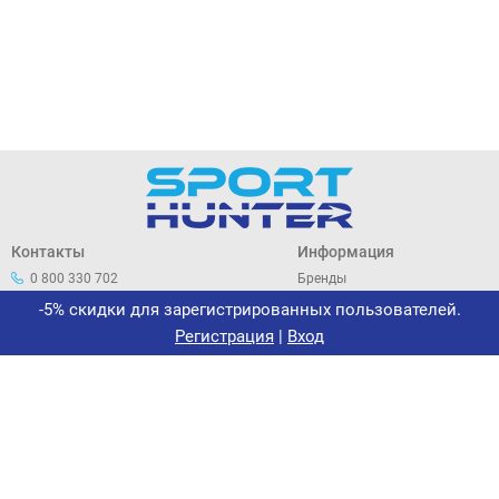
Контакты
Информация
0 800 330 702
Бренды
044 33 44 305
О нас
-5% скидки для зарегистрированных пользователей.
office@sporthunter.com.ua
Политика
Регистрация
|
Вход
конфиденциальности
Договор публичной оферты
Возврат и обмен
Сертификаты
Новости
Интернет-магазин «Спорт-
Хантер»