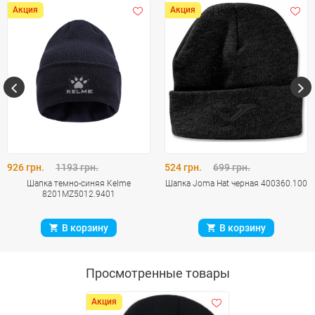
Акция
Акция
926 грн.
1193 грн.
524 грн.
699 грн.
Шапка темно-синяя Kelme
Шапка Joma Hat черная 400360.100
8201MZ5012.9401
В корзину
В корзину
Просмотренные товары
Акция