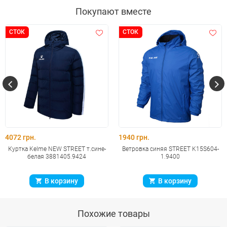
Покупают вместе
СТОК
СТОК
4072 грн.
1940 грн.
Куртка Kelme NEW STREET т.сине-
Ветровка синяя STREET K15S604-
белая 3881405.9424
1.9400
В корзину
В корзину
Похожие товары