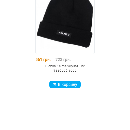
561 грн.
723 грн.
Шапка Kelme черная Hat
9886506.9000
В корзину